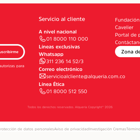
Servicio al cliente
Fundación
Cavelier
A nivel nacional
Portal de 
01 8000 110 000
Contáctan
Líneas exclusivas
Zona d
uscribirme
Whatsapp
311 236 14 52/3
autorizas para
Correo electrónico
servicioalcliente@alqueria.com.co
Línea Ética
01 8000 512 550
Todos los derechos reservados. Alquería Copyright®
2026
rotección de datos personales
Aviso de privacidad
Investigación Cremas
Término