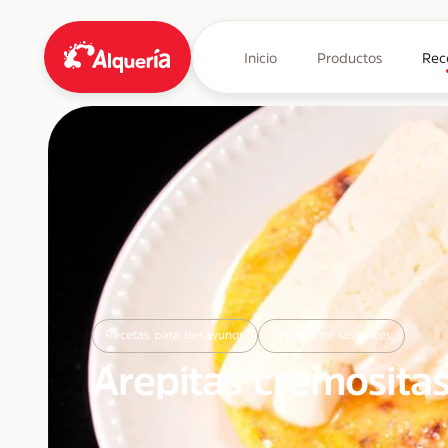
Inicio
Productos
Rec
Recetas para desayunos
Recetas de las onces
Arepitas cremosita