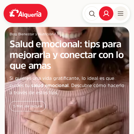
/
Blog Bienestar y Nutrición
Salud emocional: tips para
mejorarla y conectar con lo
que amas
Si quieres una vida gratificante, lo ideal es que
cuides tu
salud emocional
. Descubre cómo hacerlo
a través de estos tips.
5
Min. de lectura