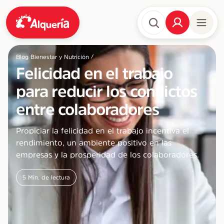
/
Blog Bienestar y Nutrición
Felicidad en el trabajo
para reducir los conflictos
entre colaboradores
Propiciar la felicidad en el trabajo incentiva el
rendimiento, un ambiente positivo en las
empresas y la prosperidad de los colaboradores.
5
Min. de lectura