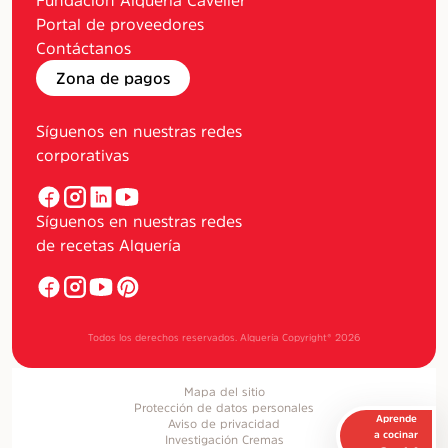
Portal de proveedores
Contáctanos
Zona de pagos
Síguenos en nuestras redes
corporativas
Síguenos en nuestras redes
de recetas Alquería
Todos los derechos reservados. Alquería Copyright®
2026
Mapa del sitio
Protección de datos personales
Aprende
Aviso de privacidad
a cocinar
Investigación Cremas