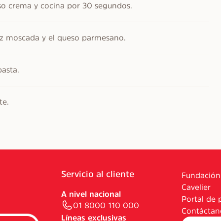
ueso crema y cocina por 30 segundos.
ez moscada y el queso parmesano.
asta.
te.
Servicio al cliente
Fundación
Cavelier
A nivel nacional
Portal de 
01 8000 110 000
Contáctan
Líneas exclusivas