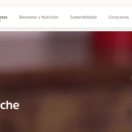
etas
Bienestar y Nutrición
Sostenibilidad
Conócenos
eche