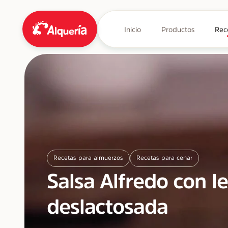
Inicio
Productos
Rec
Recetas para almuerzos
Recetas para cenar
Salsa Alfredo con l
deslactosada