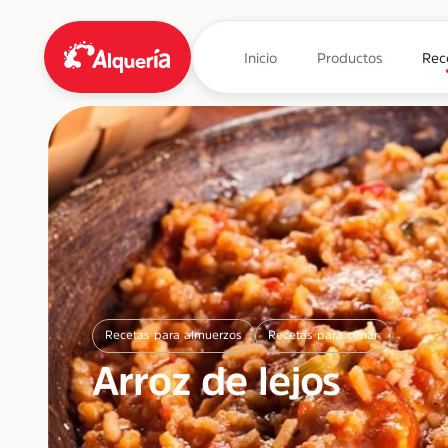
Inicio
Productos
Rec
Recetas para almuerzos
Recetas para cenar
Arroz de lejos