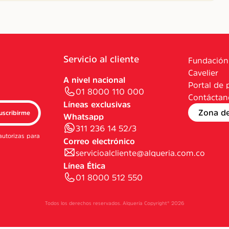
Servicio al cliente
Fundación
Cavelier
A nivel nacional
Portal de 
01 8000 110 000
Contáctan
Líneas exclusivas
Zona d
uscribirme
Whatsapp
311 236 14 52/3
autorizas para
Correo electrónico
servicioalcliente@alqueria.com.co
Línea Ética
01 8000 512 550
Todos los derechos reservados. Alquería Copyright®
2026