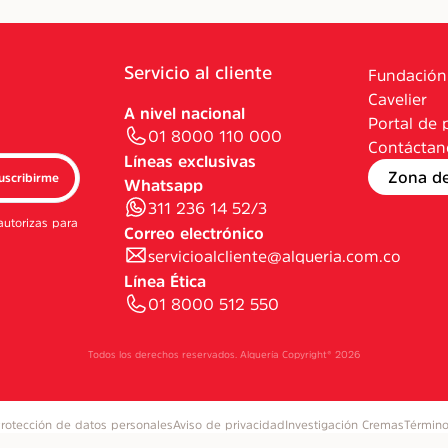
Servicio al cliente
Fundación
Cavelier
A nivel nacional
Portal de 
01 8000 110 000
Contáctan
Líneas exclusivas
Zona d
uscribirme
Whatsapp
311 236 14 52/3
autorizas para
Correo electrónico
servicioalcliente@alqueria.com.co
Línea Ética
01 8000 512 550
Todos los derechos reservados. Alquería Copyright®
2026
rotección de datos personales
Aviso de privacidad
Investigación Cremas
Término