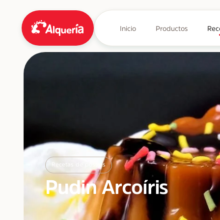
Inicio
Productos
Rec
Recetas de postres
Pudin Arcoíris