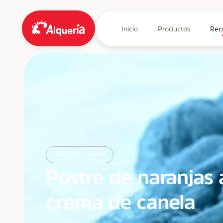
Inicio
Productos
Rec
Recetas de postres
Postre de naranjas 
crema de canela