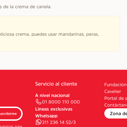
 de la crema de canela.
liciosa crema, puedes usar mandarinas, peras,
Servicio al cliente
Fundación
Cavelier
A nivel nacional
Portal de 
01 8000 110 000
Contáctan
Líneas exclusivas
Zona d
uscribirme
Whatsapp
311 236 14 52/3
autorizas para