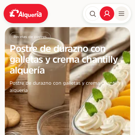
Recetas de postres
Postre de durazno con
galletas y crema chantilly
alquería
Postre de durazno con galletas y crema chantilly
alquería