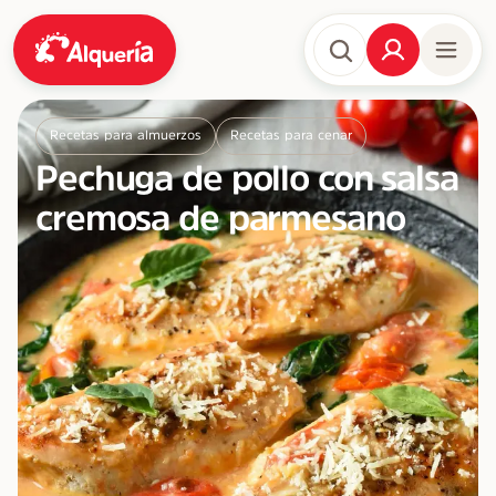
Recetas para almuerzos
Recetas para cenar
Pechuga de pollo con salsa
cremosa de parmesano