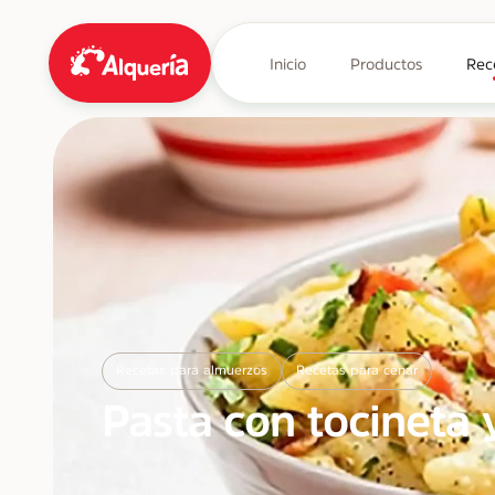
Inicio
Productos
Rec
Recetas para almuerzos
Recetas para cenar
Pasta con tocineta 