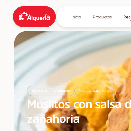
Inicio
Productos
Rec
Recetas para almuerzos
Recetas para cenar
Muslitos con salsa 
zanahoria