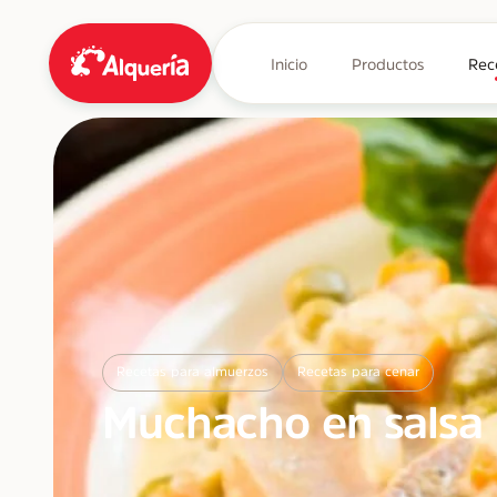
Inicio
Productos
Rec
Recetas para almuerzos
Recetas para cenar
Muchacho en salsa