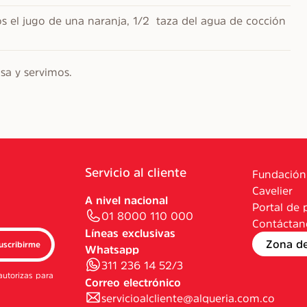
 el jugo de una naranja, 1/2  taza del agua de cocción 
sa y servimos.
Servicio al cliente
Fundación
Cavelier
A nivel nacional
Portal de 
01 8000 110 000
Contáctan
Líneas exclusivas
Zona d
uscribirme
Whatsapp
311 236 14 52/3
autorizas para
Correo electrónico
servicioalcliente@alqueria.com.co