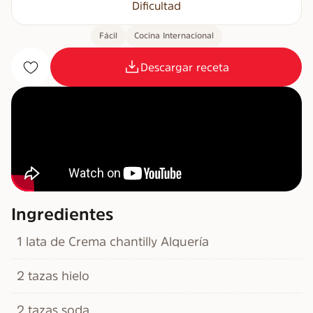
Dificultad
Fácil
Cocina Internacional
Descargar receta
Ingredientes
1 lata de Crema chantilly Alquería
2 tazas hielo
2 tazas soda