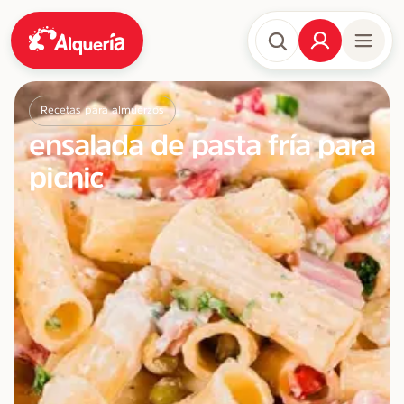
Recetas para almuerzos
ensalada de pasta fría para
picnic