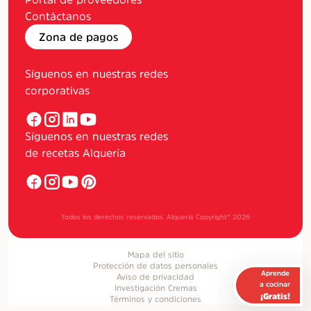
Contáctanos
Zona de pagos
Síguenos en nuestras redes
corporativas
Síguenos en nuestras redes
de recetas Alquería
Todos los derechos reservados. Alquería Copyright®
2026
Mapa del sitio
Protección de datos personales
Aprende
Aviso de privacidad
a cocinar
Investigación Cremas
¡Gratis!
Términos y condiciones