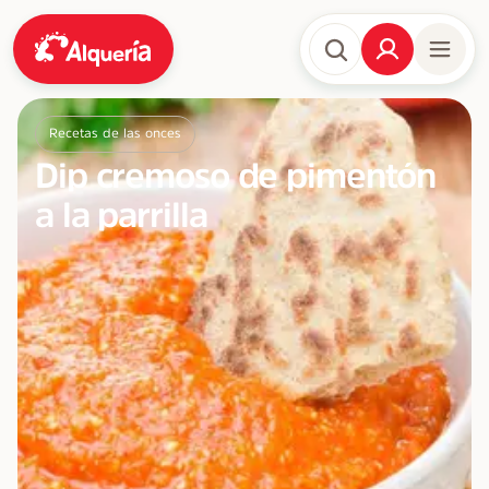
Recetas de las onces
Dip cremoso de pimentón
a la parrilla