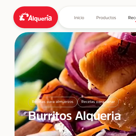
Inicio
Productos
Rec
Recetas para almuerzos
Recetas para cenar
Burritos Alqueria