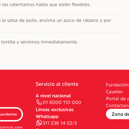
y las calentamos hasta que estén flexibles.
s la salsa de pollo, encima un poco de rábano y por 
tortilla y servimos inmediatamente.
Servicio al cliente
Fundación
Cavelier
A nivel nacional
Portal de 
01 8000 110 000
Contáctan
Líneas exclusivas
Zona d
uscribirme
Whatsapp
311 236 14 52/3
autorizas para