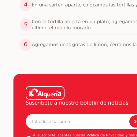
4
En una sartén aparte, colocamos las tortillas 
Con la tortilla abierta en un plato, agregamo
5
último, el repollo morado.
6
Agregamos unas gotas de limón, cerramos la 
Suscríbete a nuestro boletín de noticias
S
Al suscribirte, aceptas nuestra
Política de Privacidad
y nos 