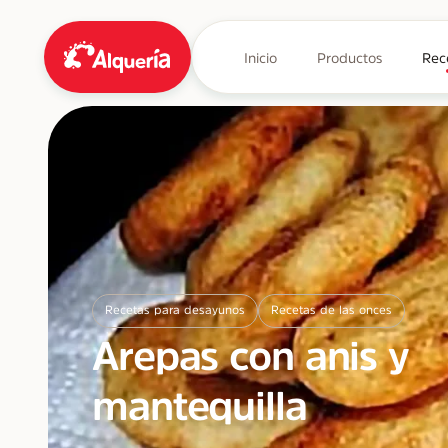
Inicio
Productos
Rec
Recetas para desayunos
Recetas de las onces
Arepas con anis y
mantequilla