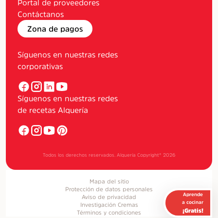
Portal de proveedores
Contáctanos
Zona de pagos
Síguenos en nuestras redes
corporativas
Síguenos en nuestras redes
de recetas Alquería
Todos los derechos reservados. Alquería Copyright®
2026
Mapa del sitio
Protección de datos personales
Aprende
Aviso de privacidad
a cocinar
Investigación Cremas
¡Gratis!
Términos y condiciones