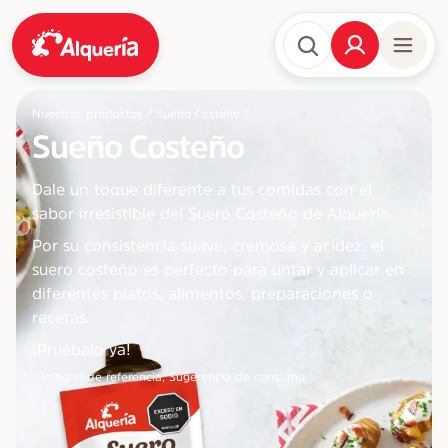
/
/
Nuestros productos
Sueño Costeño
Sueño Costeño
Dale un toque diferente a tus comidas con el
sabor irresistible del Suero Costeño de Alquería.
Por su consistencia suave, cremosa y acidez, el
suero costeño es perfecto para untar y aplicar en
diferentes platos, alimentos, preparaciones o
recetas.
¡Pruébalo ya!
- Imagen de referencia, Sugerencia de consumo.