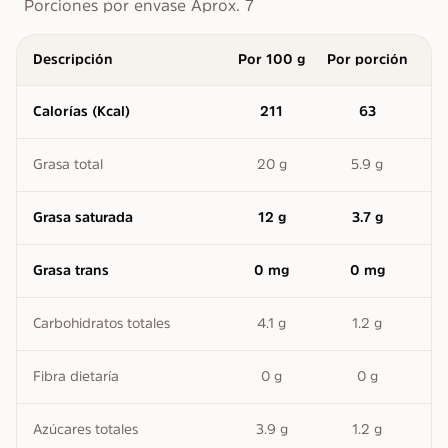
Porciones por envase Aprox. 7
Descripción
Por 100 g
Por porción
Calorías (Kcal)
211
63
Grasa total
20 g
5.9 g
Grasa saturada
12 g
3.7 g
Grasa trans
0 mg
0 mg
Carbohidratos totales
4.1 g
1.2 g
Fibra dietaría
0 g
0 g
Azúcares totales
3.9 g
1.2 g