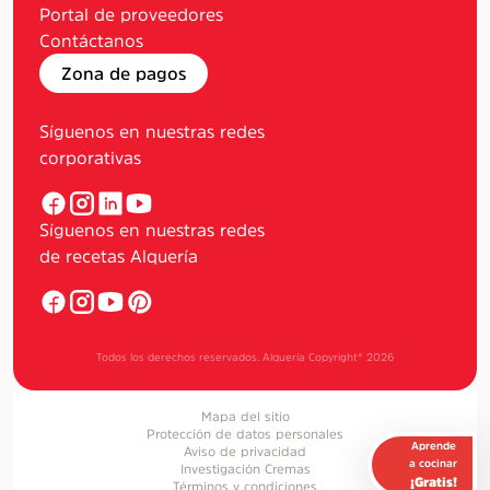
Portal de proveedores
Contáctanos
Zona de pagos
Síguenos en nuestras redes
corporativas
Síguenos en nuestras redes
de recetas Alquería
Todos los derechos reservados. Alquería Copyright®
2026
Mapa del sitio
Protección de datos personales
Aprende
Aviso de privacidad
a cocinar
Investigación Cremas
¡Gratis!
Términos y condiciones