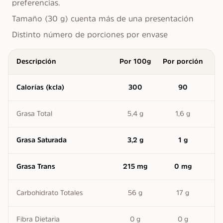
preferencias.​
Tamaño (30 g) cuenta más de una presentación
Distinto número de porciones por envase
Descripción
Por 100g
Por porción
Calorías (kcla)
300
90
Grasa Total
5,4 g
1,6 g
Grasa Saturada
3,2 g
1 g
Grasa Trans
215 mg
0 mg
Carbohidrato Totales
56 g
17 g
Fibra Dietaria
0 g
0 g