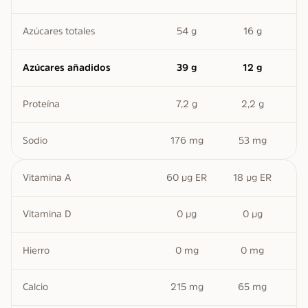
Azúcares totales
54 g
16 g
Azúcares añadidos
39 g
12 g
Proteína
7,2 g
2,2 g
Sodio
176 mg
53 mg
Vitamina A
60 µg ER
18 µg ER
Vitamina D
0 µg
0 µg
Hierro
0 mg
0 mg
Calcio
215 mg
65 mg