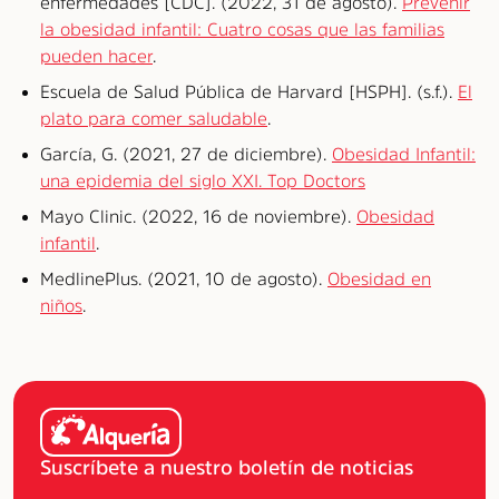
enfermedades [CDC]. (2022, 31 de agosto).
Prevenir
la obesidad infantil: Cuatro cosas que las familias
pueden hacer
.
Escuela de Salud Pública de Harvard [HSPH]. (s.f.).
El
plato para comer saludable
.
García, G. (2021, 27 de diciembre).
Obesidad Infantil:
una epidemia del siglo XXI. Top Doctors
Mayo Clinic. (2022, 16 de noviembre).
Obesidad
infantil
.
MedlinePlus. (2021, 10 de agosto).
Obesidad en
niños
.
Suscríbete a nuestro boletín de noticias