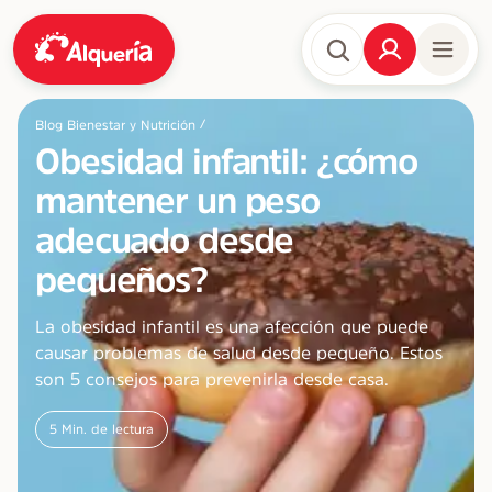
/
Blog Bienestar y Nutrición
Obesidad infantil: ¿cómo
mantener un peso
adecuado desde
pequeños?
La obesidad infantil es una afección que puede
causar problemas de salud desde pequeño. Estos
son 5 consejos para prevenirla desde casa.
5
Min. de lectura