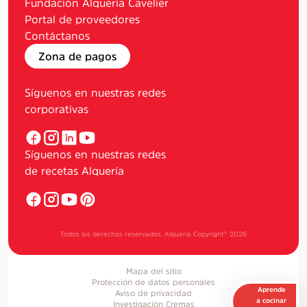
Fundación Alquería Cavelier
Portal de proveedores
Contáctanos
Zona de pagos
Síguenos en nuestras redes
corporativas
Síguenos en nuestras redes
de recetas Alquería
Todos los derechos reservados. Alquería Copyright®
2026
Mapa del sitio
Protección de datos personales
Aprende
Aviso de privacidad
a cocinar
Investigación Cremas