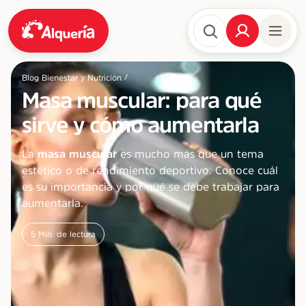
/
Blog Bienestar y Nutrición
Masa muscular: para qué
sirve y cómo aumentarla
La
masa muscular
es mucho más que un tema
estético o de rendimiento deportivo. Conoce cuál
es su importancia y por qué se debe trabajar para
aumentarla.
5
Min. de lectura