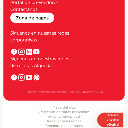
Portal de proveedores
Contáctanos
Zona de pagos
Síguenos en nuestras redes
corporativas
Síguenos en nuestras redes
de recetas Alquería
Todos los derechos reservados. Alquería Copyright®
2026
Mapa del sitio
Protección de datos personales
Aprende
Aviso de privacidad
a cocinar
Investigación Cremas
¡Gratis!
Términos y condiciones