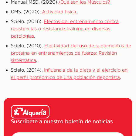
Manual MSD. (2020).
¿Qué son los Músculos?
OMS. (2020).
Actividad física
.
Scielo. (2016).
Efectos del entrenamiento contra
resistencias o resistance training en diversas
patologías
.
Scielo. (2010).
Efectividad del uso de suplementos de
proteína en entrenamientos de fuerza: Revisión
sistemática
.
Scielo. (2014).
Influencia de la dieta y el ejercicio en
el perfil proteómico de una población deportista
.
Suscríbete a nuestro boletín de noticias