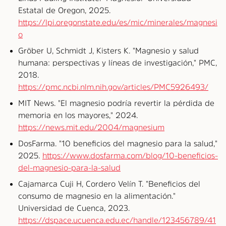
Estatal de Oregon, 2025.
https://lpi.oregonstate.edu/es/mic/minerales/magnesi
o
Gröber U, Schmidt J, Kisters K. "Magnesio y salud
humana: perspectivas y líneas de investigación," PMC,
2018.
https://pmc.ncbi.nlm.nih.gov/articles/PMC5926493/
MIT News. "El magnesio podría revertir la pérdida de
memoria en los mayores," 2024.
https://news.mit.edu/2004/magnesium
DosFarma. "10 beneficios del magnesio para la salud,"
2025.
https://www.dosfarma.com/blog/10-beneficios-
del-magnesio-para-la-salud
Cajamarca Cuji H, Cordero Velín T. "Beneficios del
consumo de magnesio en la alimentación."
Universidad de Cuenca, 2023.
https://dspace.ucuenca.edu.ec/handle/123456789/41