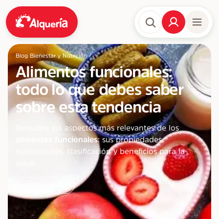
/
Blog Bienestar y Nutrición
Alimentos funcionales:
todo lo que debes saber
sobre esta tendencia
Descubre los aspectos más relevantes de los
alimentos funcionales
: sus propiedades
nutricionales, clasificación y beneficios para la
salud.
5
Min. de lectura