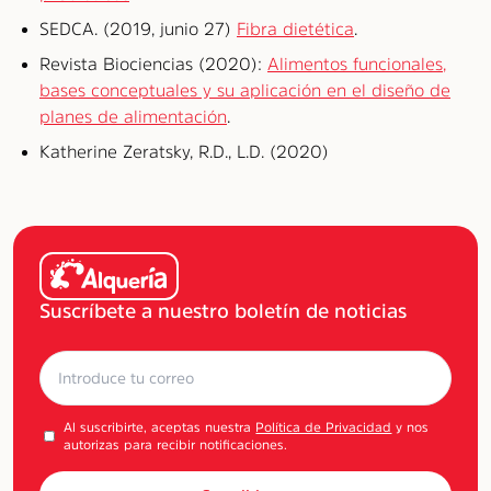
SEDCA. (2019, junio 27)
Fibra dietética
.
Revista Biociencias (2020):
Alimentos funcionales,
bases conceptuales y su aplicación en el diseño de
planes de alimentación
.
Katherine Zeratsky, R.D., L.D. (2020)
Suscríbete a nuestro boletín de noticias
Al suscribirte, aceptas nuestra
Política de Privacidad
y nos
autorizas para recibir notificaciones.