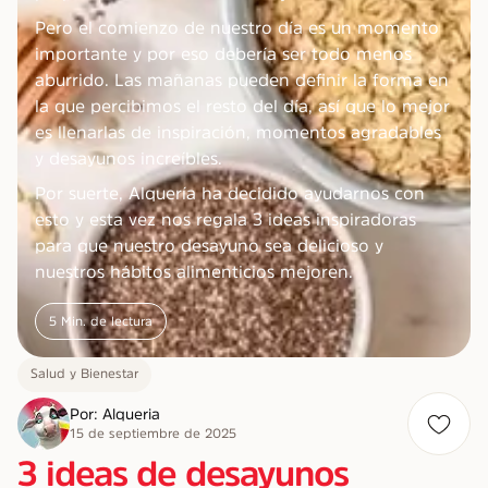
Pero el comienzo de nuestro día es un momento
importante y por eso debería ser todo menos
aburrido. Las mañanas pueden definir la forma en
la que percibimos el resto del día, así que lo mejor
es llenarlas de inspiración, momentos agradables
y desayunos increíbles.
Por suerte, Alquería ha decidido ayudarnos con
esto y esta vez nos regala 3 ideas inspiradoras
para que nuestro desayuno sea delicioso y
nuestros hábitos alimenticios mejoren.
5
Min. de lectura
Salud y Bienestar
Por: Alqueria
15 de septiembre de 2025
3 ideas de desayunos