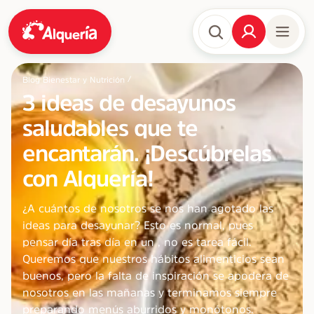
/
Blog Bienestar y Nutrición
3 ideas de desayunos
saludables que te
encantarán. ¡Descúbrelas
con Alquería!
¿A cuántos de nosotros se nos han agotado las
ideas para desayunar? Esto es normal, pues
pensar día tras día en un
, no es tarea fácil.
Queremos que nuestros hábitos alimenticios sean
buenos, pero la falta de inspiración se apodera de
nosotros en las mañanas y terminamos siempre
preparando menús aburridos y monótonos.