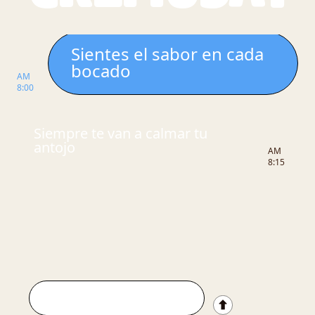
Sientes el sabor en cada
bocado
AM
8:00
Siempre te van a calmar tu
antojo
AM
8:15